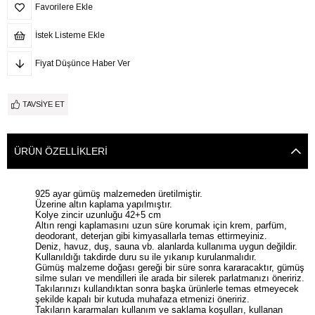
Favorilere Ekle
İstek Listeme Ekle
Fiyat Düşünce Haber Ver
TAVSIYE ET
ÜRÜN ÖZELLIKLERI
925 ayar gümüş malzemeden üretilmiştir.
Üzerine altın kaplama yapılmıştır.
Kolye zincir uzunluğu 42+5 cm
Altın rengi kaplamasını uzun süre korumak için krem, parfüm,
deodorant, deterjan gibi kimyasallarla temas ettirmeyiniz.
Deniz, havuz, duş, sauna vb. alanlarda kullanıma uygun değildir.
Kullanıldığı takdirde duru su ile yıkanıp kurulanmalıdır.
Gümüş malzeme doğası gereği bir süre sonra kararacaktır, gümüş
silme suları ve mendilleri ile arada bir silerek parlatmanızı öneririz.
Takılarınızı kullandıktan sonra başka ürünlerle temas etmeyecek
şekilde kapalı bir kutuda muhafaza etmenizi öneririz.
Takıların kararmaları kullanım ve saklama koşulları, kullanan