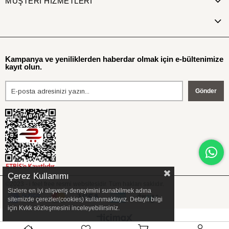
MÜŞTERİ HİZMETLERİ
Kampanya ve yeniliklerden haberdar olmak için e-bültenimize
kayıt olun.
Gönder
Çerez Kullanımı
©2023 - i feel free resmi websitesidir. Tüm hakları saklıdır.
Sizlere en iyi alışveriş deneyimini sunabilmek adına
sitemizde çerezler(cookies) kullanmaktayız. Detaylı bilgi
için Kvkk sözleşmesini inceleyebilirsiniz.