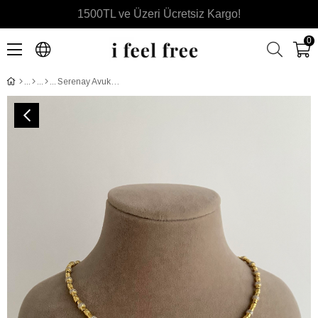
1500TL ve Üzeri Ücretsiz Kargo!
0
Serenay Avukat Leyla 925 Ayar Gümüş Zincir Boru Boncuk Kolye