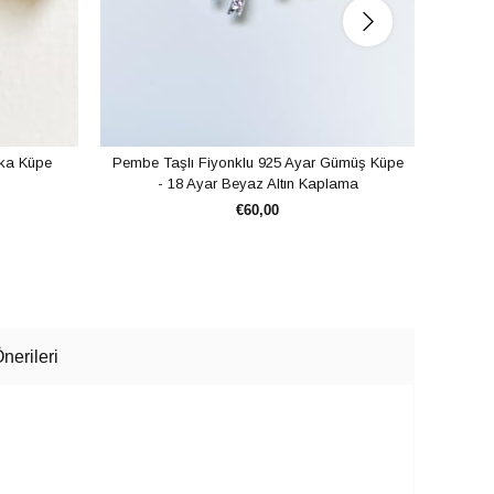
lka Küpe
Pembe Taşlı Fiyonklu 925 Ayar Gümüş Küpe
İtha
- 18 Ayar Beyaz Altın Kaplama
Gümüş 
€60,00
SEPETE EKLE
nerileri