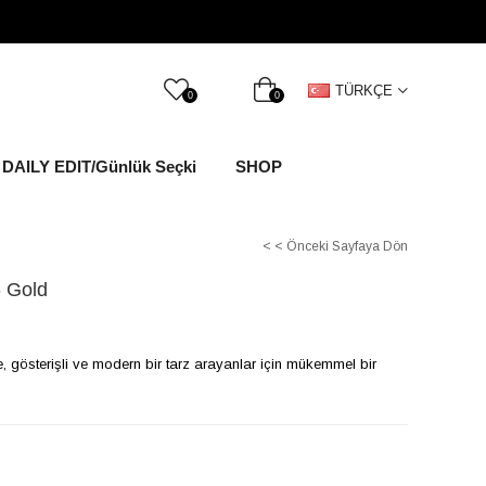
TÜRKÇE
0
0
DAILY EDIT/Günlük Seçki
SHOP
< < Önceki Sayfaya Dön
- Gold
e, gösterişli ve modern bir tarz arayanlar için mükemmel bir