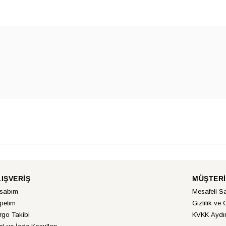
LIŞVERİŞ
MÜŞTERİ
sabım
Mesafeli S
petim
Gizlilik ve 
rgo Takibi
KVKK Aydın