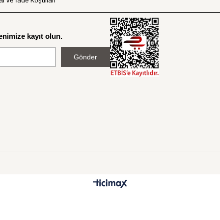
al ve İade Koşulları
nimize kayıt olun.
Gönder