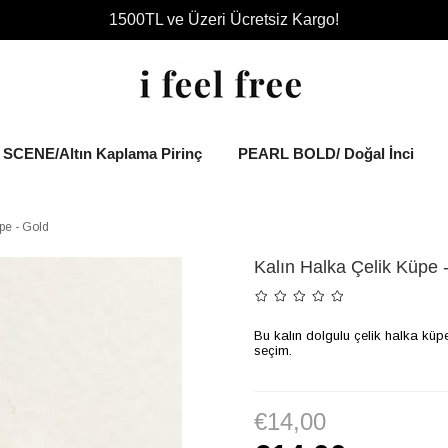
1500TL ve Üzeri Ücretsiz Kargo!
SCENE/Altın Kaplama Pirinç
PEARL BOLD/ Doğal İnci
pe - Gold
Kalın Halka Çelik Küpe 
Bu kalın dolgulu çelik halka küp
seçim.
€14,00