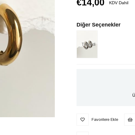
€14,00
KDV Dahil
Diğer Seçenekler
Tükendi
Ü
Favorilere Ekle