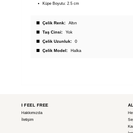
Küpe Boyutu: 2.5 cm
Çelik Renk
Altın
Taş Cinsi
Yok
Çelik Uzunluk
0
Çelik Model
Halka
I FEEL FREE
A
Hakkımızda
He
İletişim
Se
Ka