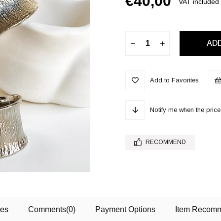
€40,00
VAT included
Add to Favorites
Notify me when the pri
RECOMMEND
res
Comments
(0)
Payment Options
Item Recomm