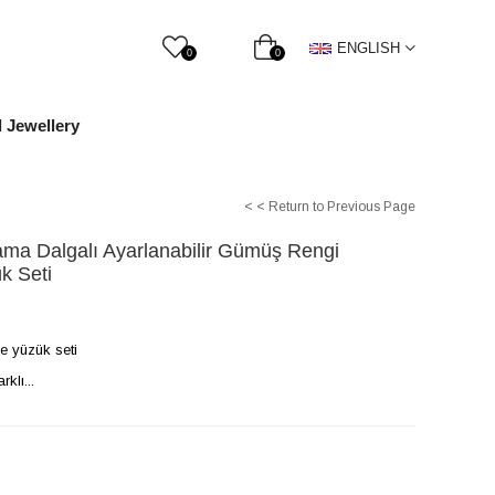
ENGLISH
0
0
l Jewellery
< < Return to Previous Page
ama Dalgalı Ayarlanabilir Gümüş Rengi
k Seti
e yüzük seti
klı...