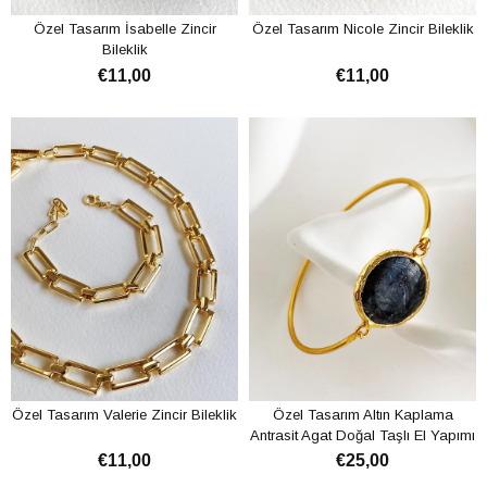
Özel Tasarım İsabelle Zincir
Özel Tasarım Nicole Zincir Bileklik
Bileklik
€11,00
€11,00
ADD TO CART
ADD TO CART
Özel Tasarım Valerie Zincir Bileklik
Özel Tasarım Altın Kaplama
Antrasit Agat Doğal Taşlı El Yapımı
Bileklik
€11,00
€25,00