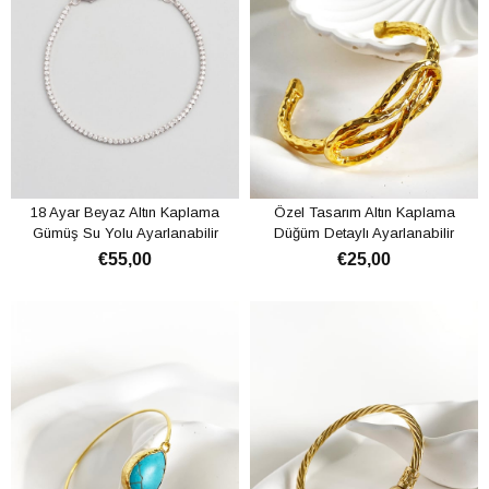
18 Ayar Beyaz Altın Kaplama
Özel Tasarım Altın Kaplama
Gümüş Su Yolu Ayarlanabilir
Düğüm Detaylı Ayarlanabilir
Bileklik
Kelepçe Bileklik
€55,00
€25,00
ADD TO CART
ADD TO CART