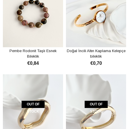
Pembe Rodonit Taşlı Esnek
Doğal İncili Altın Kaplama Kelepçe
Bileklik
bileklik
€0,84
€0,70
ADD TO CART
ADD TO CART
OUT OF
OUT OF
STOCK
STOCK