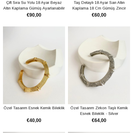
Çift Sıra Su Yolu 18 Ayar Beyaz
Taş Detaylı 18 Ayar Sarı Altın
Altın Kaplama Gümüş Ayarlanabilir
Kaplama 18 Cm Gümüş Zincir
Bileklik
Bileklik
€90,00
€60,00
ADD TO CART
ADD TO CART
Özel Tasarım Esnek Kemik Bileklik
Özel Tasarım Zirkon Taşlı Kemik
Esnek Bileklik - Silver
€40,00
€64,00
ADD TO CART
ADD TO CART