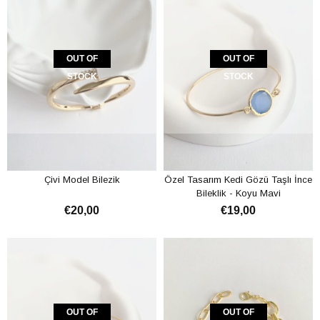
OUT OF
OUT OF
STOCK
STOCK
Çivi Model Bilezik
Özel Tasarım Kedi Gözü Taşlı İnce
Bileklik - Koyu Mavi
€20,00
€19,00
OUT OF
OUT OF