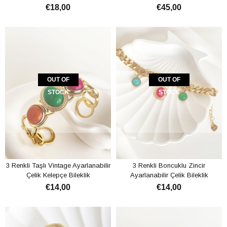
Bileklik
Ayarlanabilir Kelepçe Bileklik
€18,00
€45,00
OUT OF
OUT OF
STOCK
STOCK
3 Renkli Taşlı Vintage Ayarlanabilir
3 Renkli Boncuklu Zincir
Çelik Kelepçe Bileklik
Ayarlanabilir Çelik Bileklik
€14,00
€14,00