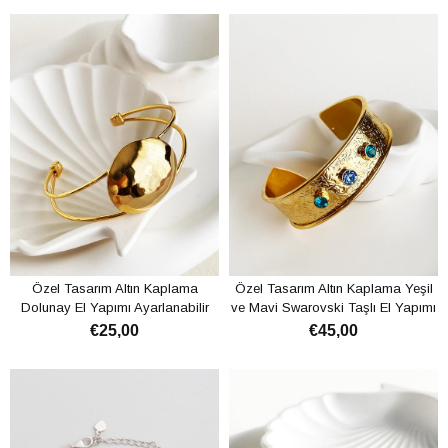
ADD TO CART
ADD TO CART
Özel Tasarım Altın Kaplama
Özel Tasarım Altın Kaplama Yeşil
Dolunay El Yapımı Ayarlanabilir
ve Mavi Swarovski Taşlı El Yapımı
Kelepçe Bileklik
Ayarlanabilir Kelepçe Bileklik
€25,00
€45,00
ADD TO CART
ADD TO CART