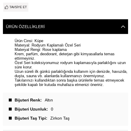
TAVSIYE ET
ÜRÜN ÖZELLIKLERI
Ürün Cinsi: Küpe
Materyal: Rodyum Kaplamalı Özel Seri
Materyal Rengi: Rose kaplama
Krem, parfüm, deodorant, deterjan gibi kimyasallarla temas
ettirmeyiniz.
Özel Seri koleksiyonumuz rodyum kaplamasıyla parlaklığını uzun
süre korur.
Uzun süreli ilk günkü parlaklığında kullanım için denizde, havuzda,
duşta, sauna vb. alanlarda kullanmanızı önermiyoruz.
Takılarınızı kullandıktan sonra başka ürünlerle temas etmeyecek
şekilde kapalı bir kutuda muhafaza etmenizi öneririz.
Bijuteri Renk
Altın
Bijuteri Uzunluk
0
Bijuteri Taş Tipi
Zirkon Taş