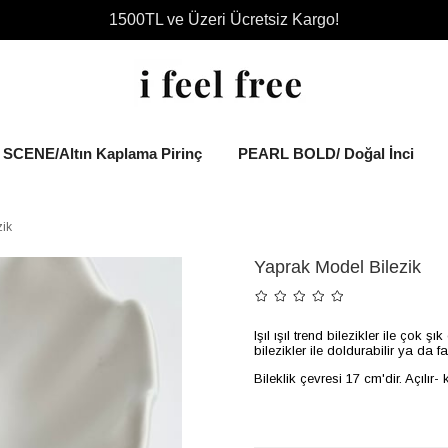
1500TL ve Üzeri Ücretsiz Kargo!
SCENE/Altın Kaplama Pirinç
PEARL BOLD/ Doğal İnci
zik
Yaprak Model Bilezik
Işıl ışıl trend bilezikler ile çok 
bilezikler ile doldurabilir ya da f
Bileklik çevresi 17 cm'dir. Açılır-