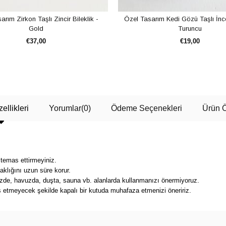
rım Zirkon Taşlı Zincir Bileklik -
Özel Tasarım Kedi Gözü Taşlı İnce 
Gold
Turuncu
€37,00
€19,00
SEPETE EKLE
SEPETE EKLE
ellikleri
Yorumlar
(0)
Ödeme Seçenekleri
Ürün Ö
 temas ettirmeyiniz.
klığını uzun süre korur.
nizde, havuzda, duşta, sauna vb. alanlarda kullanmanızı önermiyoruz.
s etmeyecek şekilde kapalı bir kutuda muhafaza etmenizi öneririz.