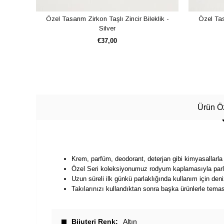
Özel Tasarım Zirkon Taşlı Zincir Bileklik -
Özel Tasa
Silver
€37,00
SEPETE EKLE
Ürün Öz
Krem, parfüm, deodorant, deterjan gibi kimyasallarla
Özel Seri koleksiyonumuz rodyum kaplamasıyla parla
Uzun süreli ilk günkü parlaklığında kullanım için de
Takılarınızı kullandıktan sonra başka ürünlerle tema
Bijuteri Renk
Altın