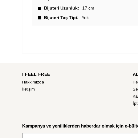
Bijuteri Uzunluk
17 cm
Bijuteri Taş Tipi
Yok
I FEEL FREE
A
Hakkımızda
He
İletişim
Se
Ka
İpt
Kampanya ve yeniliklerden haberdar olmak için e-bülte