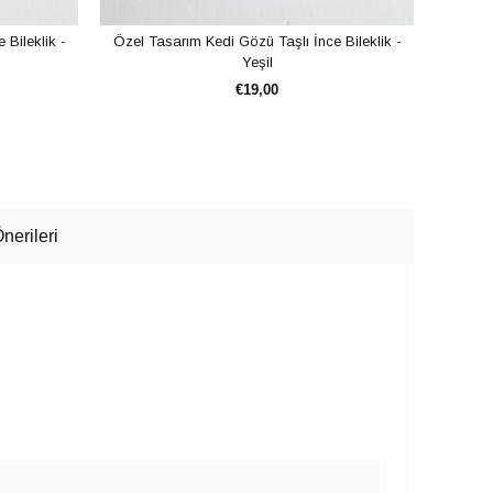
Bileklik -
Özel Tasarım Kedi Gözü Taşlı İnce Bileklik -
Özel T
Yeşil
€19,00
SEPETE EKLE
nerileri