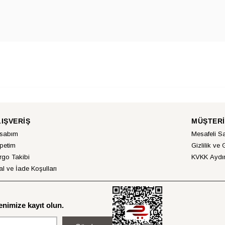
LIŞVERİŞ
MÜŞTERİ
sabım
Mesafeli S
petim
Gizlilik ve 
rgo Takibi
KVKK Aydın
al ve İade Koşulları
nimize kayıt olun.