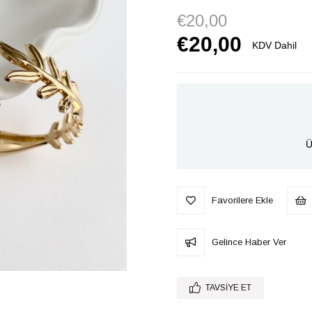
€20,00
€20,00
KDV Dahil
Ü
Favorilere Ekle
Gelince Haber Ver
TAVSIYE ET