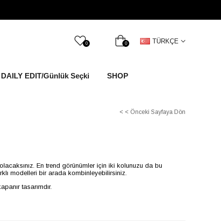
TÜRKÇE
0
0
DAILY EDIT/Günlük Seçki
SHOP
< < Önceki Sayfaya Dön
şık olacaksınız. En trend görünümler için iki kolunuzu da bu
arklı modelleri bir arada kombinleyebilirsiniz.
 kapanır tasarımdır.