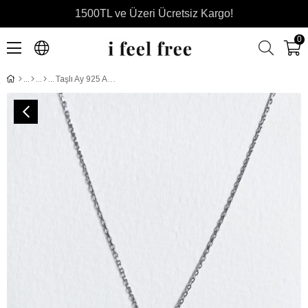
1500TL ve Üzeri Ücretsiz Kargo!
0
Taşlı Ay 925 Ayar Gümüş Kolye - 18 Ayar Beyaz Altın Kaplama