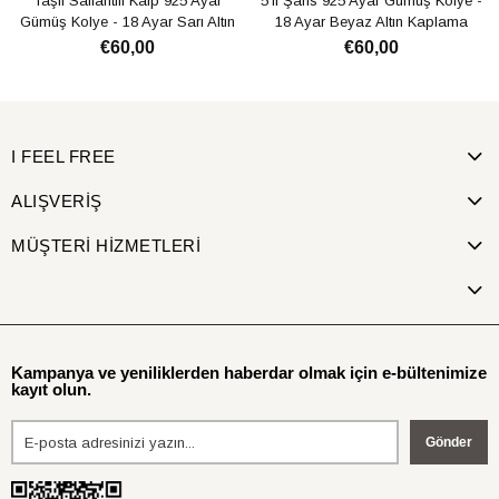
Taşlı Sallantılı Kalp 925 Ayar
5'li Şans 925 Ayar Gümüş Kolye -
Gümüş Kolye - 18 Ayar Sarı Altın
18 Ayar Beyaz Altın Kaplama
Kaplama
€60,00
€60,00
SEPETE EKLE
SEPETE EKLE
I FEEL FREE
ALIŞVERİŞ
MÜŞTERİ HİZMETLERİ
Kampanya ve yeniliklerden haberdar olmak için e-bültenimize
kayıt olun.
Gönder