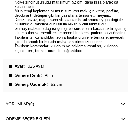
Kolye zincir uzunluğu maksimum 52 cm, daha kısa olarak da
kullanılabilir.
Altın rengi kaplamasını uzun süre korumak için krem, parfüm,
deodorant, deterjan gibi kimyasallarla temas ettirmeyiniz.
Deniz, havuz, duş, sauna vb. alanlarda kullanıma uygun değildir.
Kullanıldığı takdirde duru su ile yıkanıp kurulanmalıdır.
Gümüş malzeme doğası gereği bir süre sonra kararacaktır, gümüş
silme suları ve mendilleri ile arada bir silerek parlatmanızı öneririz.
Takılarınızı kullandıktan sonra başka ürünlerle temas etmeyecek
şekilde kapalı bir kutuda muhafaza etmenizi öneririz.
Takıların kararmaları kullanım ve saklama koşulları, kullanan
kişinin teni, ter asit oranı ile bağlantılıdır.
Ayar
925 Ayar
Gümüş Renk
Altın
Gümüş Uzunluk
52 cm
YORUMLAR
(0)
ÖDEME SEÇENEKLERI