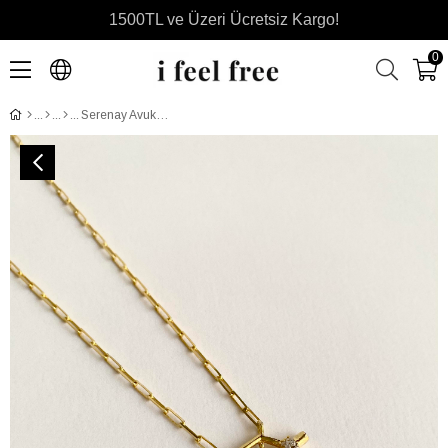
1500TL ve Üzeri Ücretsiz Kargo!
0
Serenay Avukat Leyla 925 Ayar Gümüş Kolye