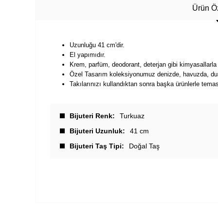
Ürün Öz
Uzunluğu 41 cm'dir.
El yapımıdır.
Krem, parfüm, deodorant, deterjan gibi kimyasallarla
Özel Tasarım koleksiyonumuz denizde, havuzda, duşt
Takılarınızı kullandıktan sonra başka ürünlerle tema
Bijuteri Renk
Turkuaz
Bijuteri Uzunluk
41 cm
Bijuteri Taş Tipi
Doğal Taş