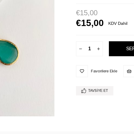
€15,00
€15,00
KDV Dahil
Favorilere Ekle
TAVSIYE ET