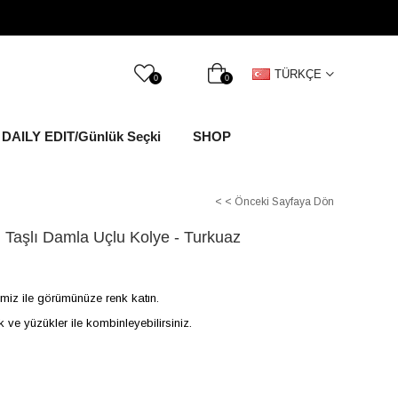
TÜRKÇE
0
0
DAILY EDIT/Günlük Seçki
SHOP
< < Önceki Sayfaya Dön
 Taşlı Damla Uçlu Kolye - Turkuaz
rimiz ile görümünüze renk katın.
 ve yüzükler ile kombinleyebilirsiniz.