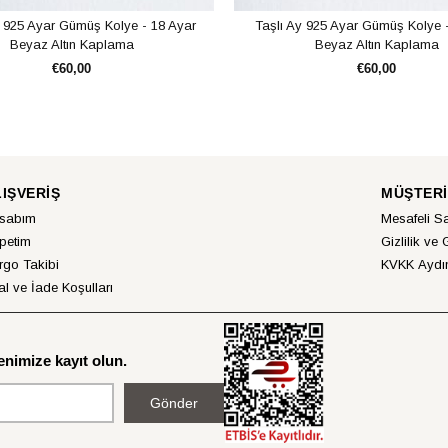
s 925 Ayar Gümüş Kolye - 18 Ayar
Taşlı Ay 925 Ayar Gümüş Kolye 
Beyaz Altın Kaplama
Beyaz Altın Kaplama
€60,00
€60,00
SEPETE EKLE
SEPETE EKLE
LIŞVERİŞ
MÜŞTERİ
sabım
Mesafeli S
petim
Gizlilik ve 
rgo Takibi
KVKK Aydın
al ve İade Koşulları
nimize kayıt olun.
Gönder