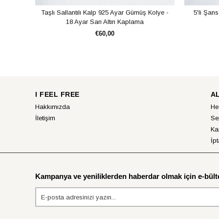
Taşlı Sallantılı Kalp 925 Ayar Gümüş Kolye -
5'li Şan
18 Ayar Sarı Altın Kaplama
€60,00
SEPETE EKLE
I FEEL FREE
A
Hakkımızda
He
İletişim
Se
Ka
İpt
Kampanya ve yeniliklerden haberdar olmak için e-bülte