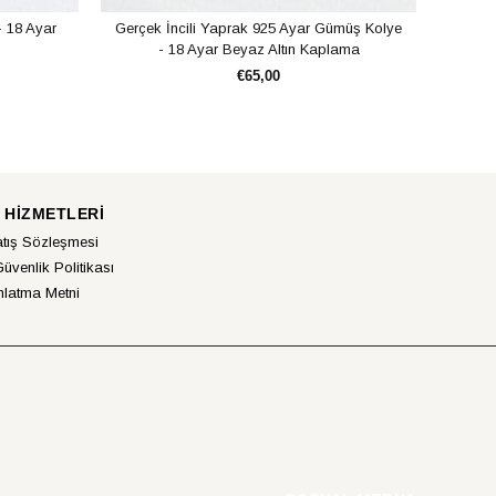
- 18 Ayar
Gerçek İncili Yaprak 925 Ayar Gümüş Kolye
Taşl
- 18 Ayar Beyaz Altın Kaplama
€65,00
SEPETE EKLE
 HİZMETLERİ
atış Sözleşmesi
Güvenlik Politikası
latma Metni