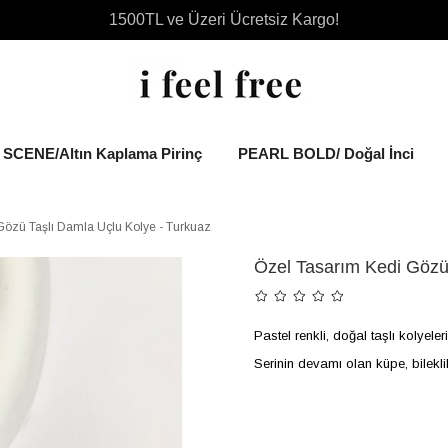
1500TL ve Üzeri Ücretsiz Kargo!
SCENE/Altın Kaplama Pirinç
PEARL BOLD/ Doğal İnci
Gözü Taşlı Damla Uçlu Kolye - Turkuaz
Özel Tasarım Kedi Gözü
Pastel renkli, doğal taşlı kolyele
Serinin devamı olan küpe, bileklik