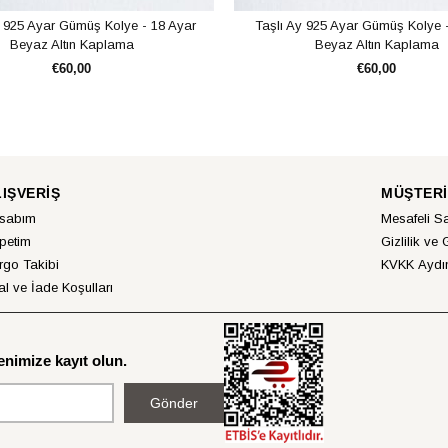
s 925 Ayar Gümüş Kolye - 18 Ayar
Taşlı Ay 925 Ayar Gümüş Kolye 
Beyaz Altın Kaplama
Beyaz Altın Kaplama
€60,00
€60,00
SEPETE EKLE
SEPETE EKLE
LIŞVERİŞ
MÜŞTERİ
sabım
Mesafeli S
petim
Gizlilik ve 
rgo Takibi
KVKK Aydın
al ve İade Koşulları
nimize kayıt olun.
Gönder