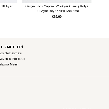
- 18 Ayar
Gerçek İncili Yaprak 925 Ayar Gümüş Kolye
Taşl
- 18 Ayar Beyaz Altın Kaplama
€65,00
SEPETE EKLE
 HİZMETLERİ
atış Sözleşmesi
Güvenlik Politikası
latma Metni