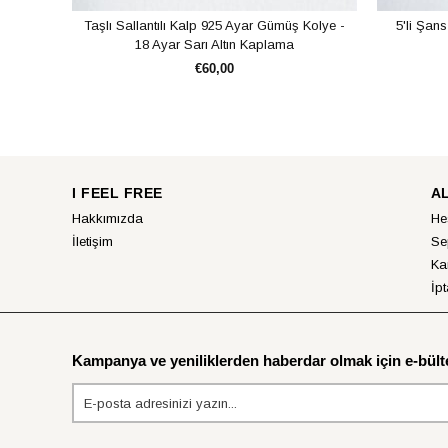
Taşlı Sallantılı Kalp 925 Ayar Gümüş Kolye -
5'li Şan
18 Ayar Sarı Altın Kaplama
€60,00
SEPETE EKLE
I FEEL FREE
A
Hakkımızda
He
İletişim
Se
Ka
İpt
Kampanya ve yeniliklerden haberdar olmak için e-bülte