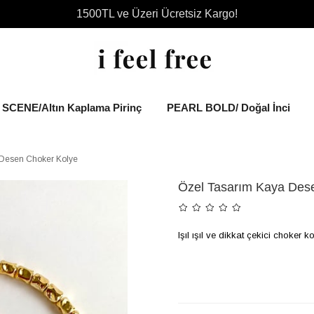
1500TL ve Üzeri Ücretsiz Kargo!
SCENE/Altın Kaplama Pirinç
PEARL BOLD/ Doğal İnci
 Desen Choker Kolye
Özel Tasarım Kaya Des
Işıl ışıl ve dikkat çekici choker 