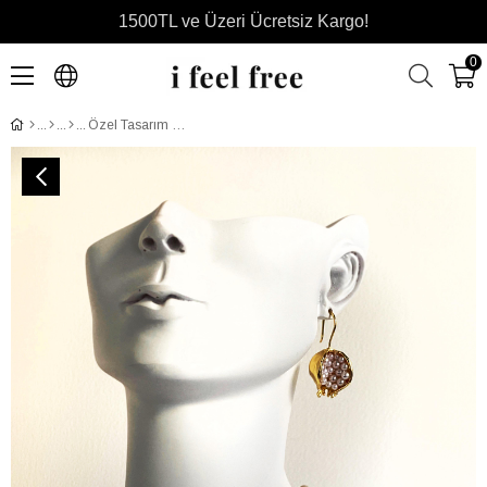
1500TL ve Üzeri Ücretsiz Kargo!
0
Özel Tasarım İncili Nar Uçlu Tatlı Su İncisi Kolye