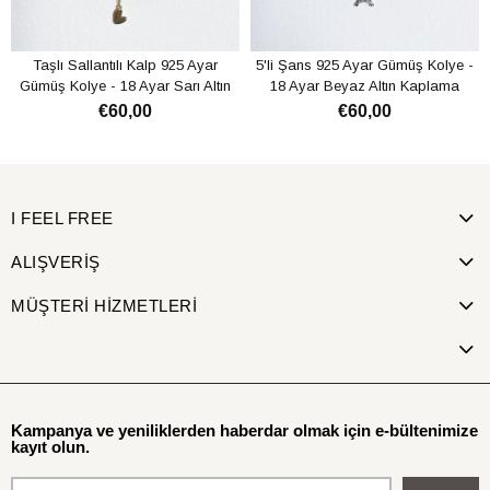
Taşlı Sallantılı Kalp 925 Ayar
5'li Şans 925 Ayar Gümüş Kolye -
Gümüş Kolye - 18 Ayar Sarı Altın
18 Ayar Beyaz Altın Kaplama
Kaplama
€60,00
€60,00
SEPETE EKLE
SEPETE EKLE
I FEEL FREE
ALIŞVERİŞ
MÜŞTERİ HİZMETLERİ
Kampanya ve yeniliklerden haberdar olmak için e-bültenimize
kayıt olun.