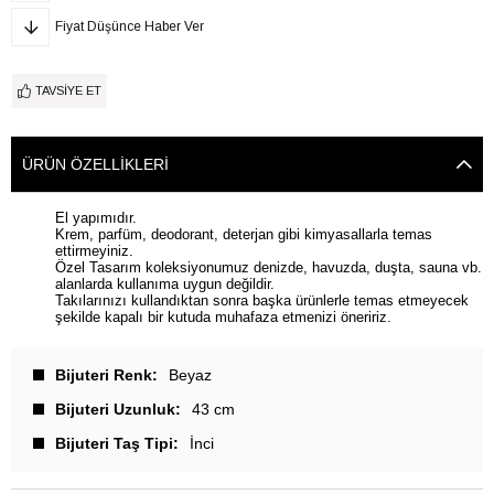
Fiyat Düşünce Haber Ver
TAVSIYE ET
ÜRÜN ÖZELLIKLERI
El yapımıdır.
Krem, parfüm, deodorant, deterjan gibi kimyasallarla temas
ettirmeyiniz.
Özel Tasarım koleksiyonumuz denizde, havuzda, duşta, sauna vb.
alanlarda kullanıma uygun değildir.
Takılarınızı kullandıktan sonra başka ürünlerle temas etmeyecek
şekilde kapalı bir kutuda muhafaza etmenizi öneririz.
Bijuteri Renk
Beyaz
Bijuteri Uzunluk
43 cm
Bijuteri Taş Tipi
İnci