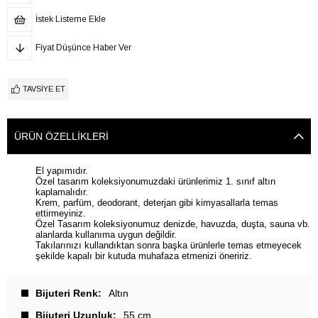
İstek Listeme Ekle
Fiyat Düşünce Haber Ver
TAVSIYE ET
ÜRÜN ÖZELLIKLERI
El yapımıdır.
Özel tasarım koleksiyonumuzdaki ürünlerimiz 1. sınıf altın
kaplamalıdır.
Krem, parfüm, deodorant, deterjan gibi kimyasallarla temas
ettirmeyiniz.
Özel Tasarım koleksiyonumuz denizde, havuzda, duşta, sauna vb.
alanlarda kullanıma uygun değildir.
Takılarınızı kullandıktan sonra başka ürünlerle temas etmeyecek
şekilde kapalı bir kutuda muhafaza etmenizi öneririz.
Bijuteri Renk
Altın
Bijuteri Uzunluk
55 cm