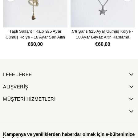
Taşlı Sallantılı Kalp 925 Ayar
5'li Şans 925 Ayar Gümüş Kolye -
Gümüş Kolye - 18 Ayar Sarı Altın
18 Ayar Beyaz Altın Kaplama
Kaplama
€60,00
€60,00
SEPETE EKLE
SEPETE EKLE
I FEEL FREE
ALIŞVERİŞ
MÜŞTERİ HİZMETLERİ
Kampanya ve yeniliklerden haberdar olmak için e-bültenimize