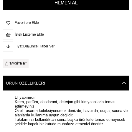
Favorilere Ekle
İstek Listeme Ekle
Fiyat Düşünce Haber Ver
TAVSIYE ET
ÜRÜN ÖZELLIKLERI
El yapımıdır.
Krem, parfüm, deodorant, deterjan gibi kimyasallarla temas
ettirmeyiniz.
Özel Tasarım koleksiyonumuz denizde, havuzda, duşta, sauna vb.
alanlarda kullanıma uygun değildir.
Takılarınızı kullandıktan sonra başka ürünlerle temas etmeyecek
şekilde kapalı bir kutuda muhafaza etmenizi öneririz.