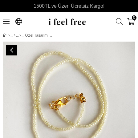
1500TL ve Üzeri Ücretsiz Kargo!
0
Özel Tasarım Altın Kaplama Kum İnci Zincirli Mavi Yeşil Swarovski Taşlı El Yapımı Plaka Kolye