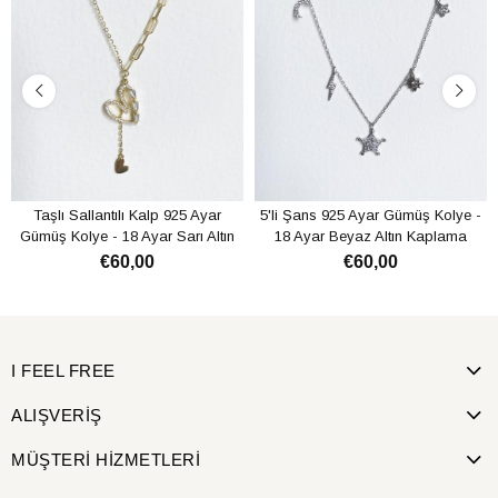
Taşlı Sallantılı Kalp 925 Ayar
5'li Şans 925 Ayar Gümüş Kolye -
Gümüş Kolye - 18 Ayar Sarı Altın
18 Ayar Beyaz Altın Kaplama
Kaplama
€60,00
€60,00
SEPETE EKLE
SEPETE EKLE
I FEEL FREE
ALIŞVERİŞ
MÜŞTERİ HİZMETLERİ