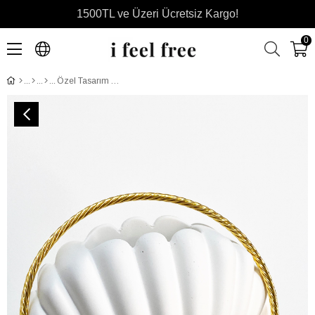
1500TL ve Üzeri Ücretsiz Kargo!
0
Özel Tasarım Altın Kaplama Burgu Detaylı Ayarlanabilir Choker Kolye