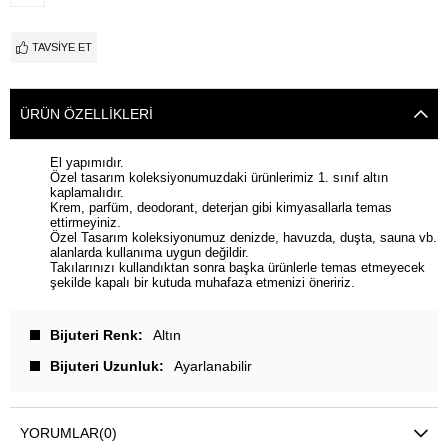
TAVSIYE ET
ÜRÜN ÖZELLIKLERI
El yapımıdır.
Özel tasarım koleksiyonumuzdaki ürünlerimiz 1. sınıf altın
kaplamalıdır.
Krem, parfüm, deodorant, deterjan gibi kimyasallarla temas
ettirmeyiniz.
Özel Tasarım koleksiyonumuz denizde, havuzda, duşta, sauna vb.
alanlarda kullanıma uygun değildir.
Takılarınızı kullandıktan sonra başka ürünlerle temas etmeyecek
şekilde kapalı bir kutuda muhafaza etmenizi öneririz.
Bijuteri Renk
Altın
Bijuteri Uzunluk
Ayarlanabilir
YORUMLAR
(0)