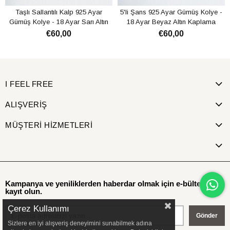
Taşlı Sallantılı Kalp 925 Ayar
5'li Şans 925 Ayar Gümüş Kolye -
Gümüş Kolye - 18 Ayar Sarı Altın
18 Ayar Beyaz Altın Kaplama
Kaplama
€60,00
€60,00
SEPETE EKLE
SEPETE EKLE
I FEEL FREE
ALIŞVERİŞ
MÜŞTERİ HİZMETLERİ
Kampanya ve yeniliklerden haberdar olmak için e-bültenimize
kayıt olun.
Çerez Kullanımı
Gönder
Sizlere en iyi alışveriş deneyimini sunabilmek adına