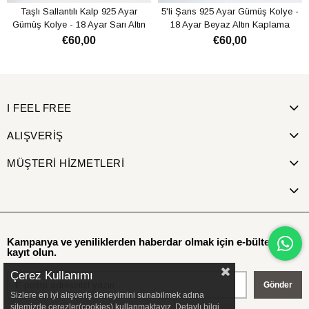
Taşlı Sallantılı Kalp 925 Ayar
5'li Şans 925 Ayar Gümüş Kolye -
Gümüş Kolye - 18 Ayar Sarı Altın
18 Ayar Beyaz Altın Kaplama
Kaplama
€60,00
€60,00
SEPETE EKLE
SEPETE EKLE
I FEEL FREE
ALIŞVERİŞ
MÜŞTERİ HİZMETLERİ
Kampanya ve yeniliklerden haberdar olmak için e-bültenimize
kayıt olun.
Çerez Kullanımı
Gönder
Sizlere en iyi alışveriş deneyimini sunabilmek adına
sitemizde çerezler(cookies) kullanmaktayız. Detaylı bilgi