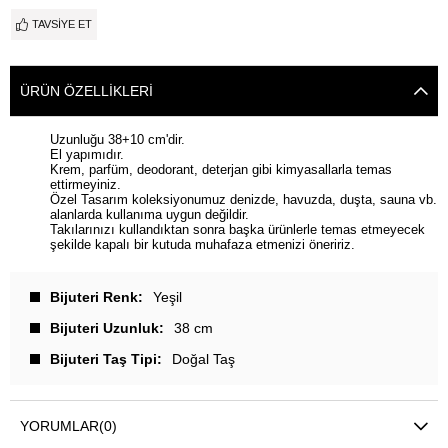
TAVSIYE ET
ÜRÜN ÖZELLIKLERI
Uzunluğu 38+10 cm'dir.
El yapımıdır.
Krem, parfüm, deodorant, deterjan gibi kimyasallarla temas
ettirmeyiniz.
Özel Tasarım koleksiyonumuz denizde, havuzda, duşta, sauna vb.
alanlarda kullanıma uygun değildir.
Takılarınızı kullandıktan sonra başka ürünlerle temas etmeyecek
şekilde kapalı bir kutuda muhafaza etmenizi öneririz.
Bijuteri Renk
Yeşil
Bijuteri Uzunluk
38 cm
Bijuteri Taş Tipi
Doğal Taş
YORUMLAR
(0)