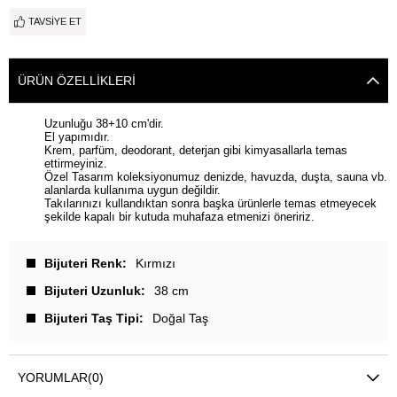
TAVSIYE ET
ÜRÜN ÖZELLIKLERI
Uzunluğu 38+10 cm'dir.
El yapımıdır.
Krem, parfüm, deodorant, deterjan gibi kimyasallarla temas
ettirmeyiniz.
Özel Tasarım koleksiyonumuz denizde, havuzda, duşta, sauna vb.
alanlarda kullanıma uygun değildir.
Takılarınızı kullandıktan sonra başka ürünlerle temas etmeyecek
şekilde kapalı bir kutuda muhafaza etmenizi öneririz.
Bijuteri Renk
Kırmızı
Bijuteri Uzunluk
38 cm
Bijuteri Taş Tipi
Doğal Taş
YORUMLAR
(0)