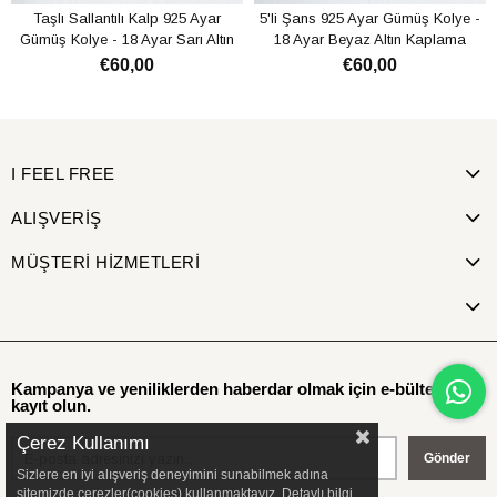
Taşlı Sallantılı Kalp 925 Ayar
5'li Şans 925 Ayar Gümüş Kolye -
Gümüş Kolye - 18 Ayar Sarı Altın
18 Ayar Beyaz Altın Kaplama
Kaplama
€60,00
€60,00
SEPETE EKLE
SEPETE EKLE
I FEEL FREE
ALIŞVERİŞ
MÜŞTERİ HİZMETLERİ
Kampanya ve yeniliklerden haberdar olmak için e-bültenimize
kayıt olun.
Çerez Kullanımı
Gönder
Sizlere en iyi alışveriş deneyimini sunabilmek adına
sitemizde çerezler(cookies) kullanmaktayız. Detaylı bilgi