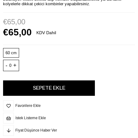
kolyelerle dikkat çekici kombinler yapabilirsiniz.
€65,00
€65,00
KDV Dahil
60 cm
-
+
0
Favorilere Ekle
İstek Listeme Ekle
Fiyat Düşünce Haber Ver