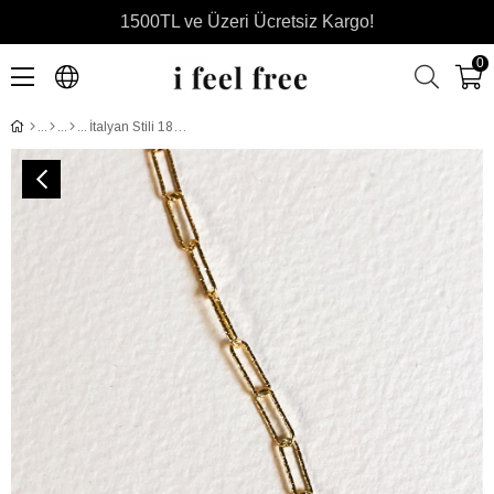
1500TL ve Üzeri Ücretsiz Kargo!
0
İtalyan Stili 18 Ayar Sarı Altın Kaplama Gümüş Zincir Kolye 45 cm