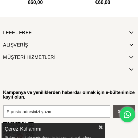
Kaplama
€60,00
€60,00
SEPETE EKLE
SEPETE EKLE
I FEEL FREE
ALIŞVERİŞ
MÜŞTERİ HİZMETLERİ
Kampanya ve yeniliklerden haberdar olmak için e-bültenimize
kayıt olun.
Gönder
Çerez Kullanımı
Sizlere en iyi alışveriş deneyimini sunabilmek adına