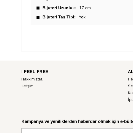
Bijuteri Uzunluk
17 cm
Bijuteri Taş Tipi
Yok
I FEEL FREE
A
Hakkımızda
He
İletişim
Se
Ka
İpt
Kampanya ve yeniliklerden haberdar olmak için e-bülte