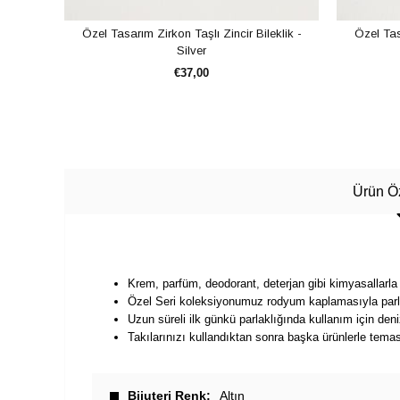
Özel Tasarım Zirkon Taşlı Zincir Bileklik -
Özel Tasa
Silver
€37,00
SEPETE EKLE
Ürün Öz
Krem, parfüm, deodorant, deterjan gibi kimyasallarla
Özel Seri koleksiyonumuz rodyum kaplamasıyla parla
Uzun süreli ilk günkü parlaklığında kullanım için de
Takılarınızı kullandıktan sonra başka ürünlerle tema
Bijuteri Renk
Altın