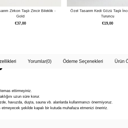
rım Zirkon Taşlı Zincir Bileklik -
Özel Tasarım Kedi Gözü Taşlı İnce 
Gold
Turuncu
€37,00
€19,00
SEPETE EKLE
SEPETE EKLE
ellikleri
Yorumlar
(0)
Ödeme Seçenekleri
Ürün Ö
 temas ettirmeyiniz.
klığını uzun süre korur.
nizde, havuzda, duşta, sauna vb. alanlarda kullanmanızı önermiyoruz.
s etmeyecek şekilde kapalı bir kutuda muhafaza etmenizi öneririz.