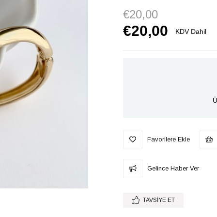
€20,00
€20,00
KDV Dahil
Ü
Favorilere Ekle
Gelince Haber Ver
TAVSIYE ET