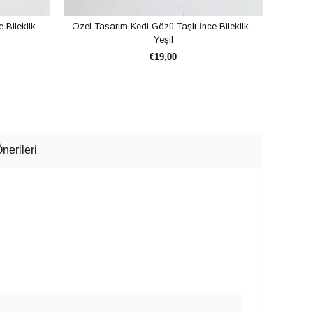
Bileklik -
Özel Tasarım Kedi Gözü Taşlı İnce Bileklik -
Özel T
Yeşil
€19,00
SEPETE EKLE
nerileri