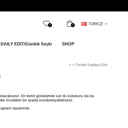
TÜRKÇE
0
0
DAILY EDIT/Günlük Seçki
SHOP
< < Önceki Sayfaya Dön
k
şık olacaksınız. En trend görünümler için iki kolunuzu da bu
arklı modelleri bir arada kombinleyebilirsiniz.
 kapanır tasarımdır.