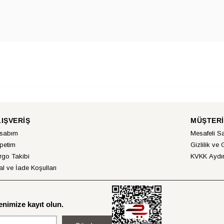
LIŞVERİŞ
MÜŞTERİ
sabım
Mesafeli S
petim
Gizlilik ve 
rgo Takibi
KVKK Aydın
al ve İade Koşulları
nimize kayıt olun.