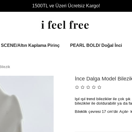
1500TL ve Üzeri Ücretsiz Kargo!
SCENE/Altın Kaplama Pirinç
PEARL BOLD/ Doğal İnci
ilezik
İnce Dalga Model Bilezi
Işıl ışıl trend bilezikler ile çok 
bilezikler ile doldurabilir ya da f
Bileklik çevresi 17 cm'dir. Açılır-