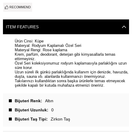
RECOMMEND
ITEM FEATURES
Ürün Cinsi: Küpe
Materyal: Rodyum Kaplamalı Özel Seri
Materyal Rengi: Rose kaplama
Krem, parfüm, deodorant, deterjan gibi kimyasallarla temas
ettirmeyiniz.
Özel Seri koleksiyonumuz rodyum kaplamasıyla parlaklığını uzun
süre korur.
Uzun süreli ilk günkü parlaklığında kullanım için denizde, havuzda,
duşta, sauna vb. alanlarda kullanmanızı önermiyoruz.
Takılarınızı kullandıktan sonra başka ürünlerle temas etmeyecek
şekilde kapalı bir kutuda muhafaza etmenizi öneririz.
Bijuteri Renk
Altın
Bijuteri Uzunluk
0
Bijuteri Taş Tipi
Zirkon Taş