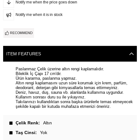
Notify me when the price goes down
Notify me when it is in stock
RECOMMEND
ITEM FEATURES
Paslanmaz Çelik üzerine altın rengi kaplamalıdır.
Bileklik İç Çapı 17 cm'dir.
Ürün kararma, paslanma yapmaz.
Altın rengi kaplamasını uzun süre korumak için krem, parfüm,
deodorant, deterjan gibi kimyasallarla temas ettirmeyiniz.
Deniz, havuz, duş, sauna vb. alanlarda kullanıma uygundur.
Kullanım sonrası duru su ile yıkayınız.
Takılarınızı kullandıktan sonra başka ürünlerle temas etmeyecek
şekilde kapalı bir kutuda muhafaza etmenizi öneririz.
Çelik Renk
Altın
Taş Cinsi
Yok