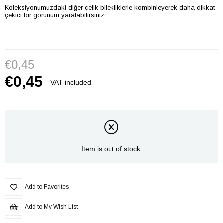
Koleksiyonumuzdaki diğer çelik bilekliklerle kombinleyerek daha dikkat
çekici bir görünüm yaratabilirsiniz.
€0,45
€0,45
VAT included
Item is out of stock.
Add to Favorites
Add to My Wish List