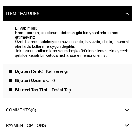
ITEM FEATURES
El yapımıdır.
Krem, parfüm, deodorant, deterjan gibi kimyasallarla temas
ettirmeyiniz.
Özel Tasarım koleksiyonumuz denizde, havuzda, duşta, sauna vb.
alanlarda kullanıma uygun değildir.
Takılarınızı kullandıktan sonra başka ürünlerle temas etmeyecek
şekilde kapalı bir kutuda muhafaza etmenizi öneririz.
Bijuteri Renk
Kahverengi
Bijuteri Uzunluk
0
Bijuteri Taş Tipi
Doğal Taş
COMMENTS
(0)
PAYMENT OPTIONS