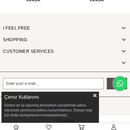
ADD TO CART
ADD TO CART
I FEEL FREE
SHOPPING
CUSTOMER SERVICES
Send
Çerez Kullanımı
©2023 - i feel free official website. All rights reserved.
Sizlere en iyi alışveriş deneyimini sunabilmek adına
sitemizde çerezler(cookies) kullanmaktayız. Detaylı bilgi
için Kvkk sözleşmesini inceleyebilirsiniz.