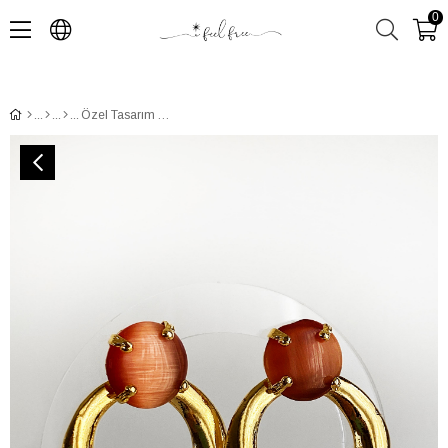
0
Özel Tasarım Altın Kaplama El Yapımı Kahverengi Kedi Gözü Taşlı Halka Küpe