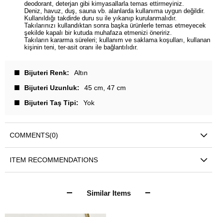
deodorant, deterjan gibi kimyasallarla temas ettirmeyiniz.
Deniz, havuz, duş, sauna vb. alanlarda kullanıma uygun değildir.
Kullanıldığı takdirde duru su ile yıkanıp kurulanmalıdır.
Takılarınızı kullandıktan sonra başka ürünlerle temas etmeyecek
şekilde kapalı bir kutuda muhafaza etmenizi öneririz.
Takıların kararma süreleri; kullanım ve saklama koşulları, kullanan
kişinin teni, ter-asit oranı ile bağlantılıdır.
Bijuteri Renk
Altın
Bijuteri Uzunluk
45 cm
47 cm
Bijuteri Taş Tipi
Yok
COMMENTS
(0)
ITEM RECOMMENDATIONS
Similar Items