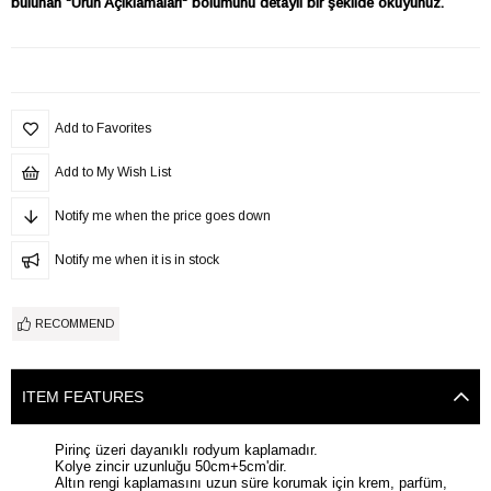
bulunan "Ürün Açıklamaları" bölümünü detaylı bir şekilde okuyunuz.
Add to Favorites
Add to My Wish List
Notify me when the price goes down
Notify me when it is in stock
RECOMMEND
ITEM FEATURES
Pirinç üzeri dayanıklı rodyum kaplamadır.
Kolye zincir uzunluğu 50cm+5cm'dir.
Altın rengi kaplamasını uzun süre korumak için krem, parfüm,