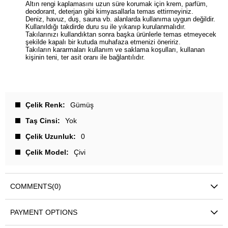
Altın rengi kaplamasını uzun süre korumak için krem, parfüm,
deodorant, deterjan gibi kimyasallarla temas ettirmeyiniz.
Deniz, havuz, duş, sauna vb. alanlarda kullanıma uygun değildir.
Kullanıldığı takdirde duru su ile yıkanıp kurulanmalıdır.
Takılarınızı kullandıktan sonra başka ürünlerle temas etmeyecek
şekilde kapalı bir kutuda muhafaza etmenizi öneririz.
Takıların kararmaları kullanım ve saklama koşulları, kullanan
kişinin teni, ter asit oranı ile bağlantılıdır.
Çelik Renk
Gümüş
Taş Cinsi
Yok
Çelik Uzunluk
0
Çelik Model
Çivi
COMMENTS
(0)
PAYMENT OPTIONS