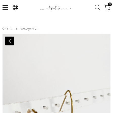
0
925 Ayar Gümüş Ada Lotus Küpe Kombini- Orijinal Boy