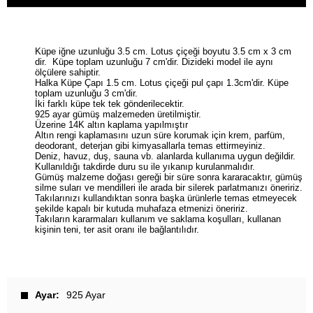
Küpe iğne uzunluğu 3.5 cm. Lotus çiçeği boyutu 3.5 cm x 3 cm
dir. Küpe toplam uzunluğu 7 cm'dir. Dizideki model ile aynı
ölçülere sahiptir.
Halka Küpe Çapı 1.5 cm. Lotus çiçeği pul çapı 1.3cm'dir. Küpe
toplam uzunluğu 3 cm'dir.
İki farklı küpe tek tek gönderilecektir.
925 ayar gümüş malzemeden üretilmiştir.
Üzerine 14K altın kaplama yapılmıştır
Altın rengi kaplamasını uzun süre korumak için krem, parfüm,
deodorant, deterjan gibi kimyasallarla temas ettirmeyiniz.
Deniz, havuz, duş, sauna vb. alanlarda kullanıma uygun değildir.
Kullanıldığı takdirde duru su ile yıkanıp kurulanmalıdır.
Gümüş malzeme doğası gereği bir süre sonra kararacaktır, gümüş
silme suları ve mendilleri ile arada bir silerek parlatmanızı öneririz.
Takılarınızı kullandıktan sonra başka ürünlerle temas etmeyecek
şekilde kapalı bir kutuda muhafaza etmenizi öneririz.
Takıların kararmaları kullanım ve saklama koşulları, kullanan
kişinin teni, ter asit oranı ile bağlantılıdır.
Ayar
925 Ayar