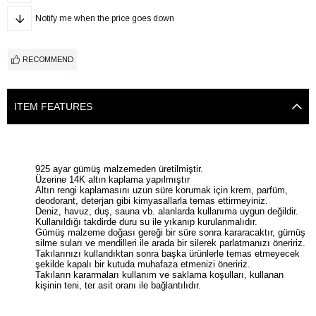
Notify me when the price goes down
RECOMMEND
ITEM FEATURES
925 ayar gümüş malzemeden üretilmiştir.
Üzerine 14K altın kaplama yapılmıştır
Altın rengi kaplamasını uzun süre korumak için krem, parfüm,
deodorant, deterjan gibi kimyasallarla temas ettirmeyiniz.
Deniz, havuz, duş, sauna vb. alanlarda kullanıma uygun değildir.
Kullanıldığı takdirde duru su ile yıkanıp kurulanmalıdır.
Gümüş malzeme doğası gereği bir süre sonra kararacaktır, gümüş
silme suları ve mendilleri ile arada bir silerek parlatmanızı öneririz.
Takılarınızı kullandıktan sonra başka ürünlerle temas etmeyecek
şekilde kapalı bir kutuda muhafaza etmenizi öneririz.
Takıların kararmaları kullanım ve saklama koşulları, kullanan
kişinin teni, ter asit oranı ile bağlantılıdır.