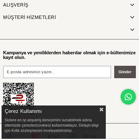
ALIŞVERİŞ
MÜŞTERİ HİZMETLERİ
Kampanya ve yeniliklerden haberdar olmak için e-bültenimize
kayıt olun.
Gönder
Çerez Kullanımı
Sizlere en iyi alışveriş deneyimini sunabilmek adına
sitemizde çerezler(cookies) kullanmaktayız. Detaylı bilgi
©2023 - i feel free resmi websitesidir. Tüm hakları saklıdır.
için Kvkk sözleşmesini inceleyebilirsiniz.