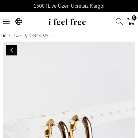
1500TL ve Üzeri Ücretsiz Kargo!
0
Çift Renkli Oval Halka Küpe