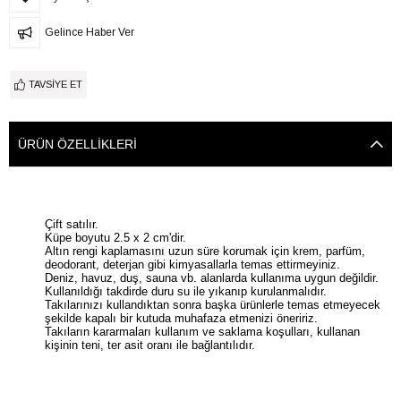
Gelince Haber Ver
TAVSIYE ET
ÜRÜN ÖZELLIKLERI
Çift satılır.
Küpe boyutu 2.5 x 2 cm'dir.
Altın rengi kaplamasını uzun süre korumak için krem, parfüm,
deodorant, deterjan gibi kimyasallarla temas ettirmeyiniz.
Deniz, havuz, duş, sauna vb. alanlarda kullanıma uygun değildir.
Kullanıldığı takdirde duru su ile yıkanıp kurulanmalıdır.
Takılarınızı kullandıktan sonra başka ürünlerle temas etmeyecek
şekilde kapalı bir kutuda muhafaza etmenizi öneririz.
Takıların kararmaları kullanım ve saklama koşulları, kullanan
kişinin teni, ter asit oranı ile bağlantılıdır.