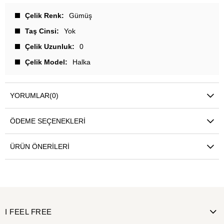
Çelik Renk
Gümüş
Taş Cinsi
Yok
Çelik Uzunluk
0
Çelik Model
Halka
YORUMLAR
(0)
ÖDEME SEÇENEKLERI
ÜRÜN ÖNERILERI
I FEEL FREE