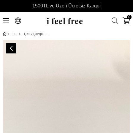
1500TL ve Üzeri Ücretsiz Kargo!
0
Çelik Çizgili Geniş Halka Küpe-Gold