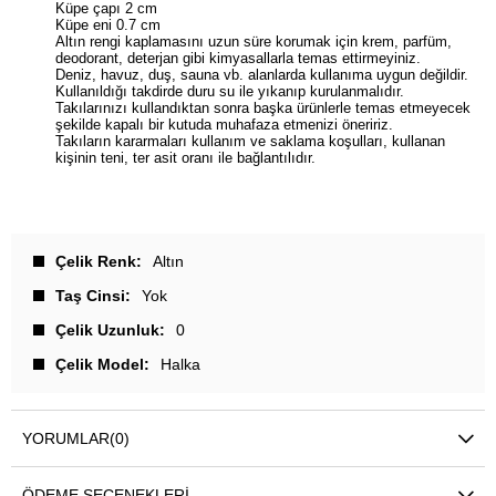
Küpe çapı 2 cm
Küpe eni 0.7 cm
Altın rengi kaplamasını uzun süre korumak için krem, parfüm,
deodorant, deterjan gibi kimyasallarla temas ettirmeyiniz.
Deniz, havuz, duş, sauna vb. alanlarda kullanıma uygun değildir.
Kullanıldığı takdirde duru su ile yıkanıp kurulanmalıdır.
Takılarınızı kullandıktan sonra başka ürünlerle temas etmeyecek
şekilde kapalı bir kutuda muhafaza etmenizi öneririz.
Takıların kararmaları kullanım ve saklama koşulları, kullanan
kişinin teni, ter asit oranı ile bağlantılıdır.
Çelik Renk
Altın
Taş Cinsi
Yok
Çelik Uzunluk
0
Çelik Model
Halka
YORUMLAR
(0)
ÖDEME SEÇENEKLERI