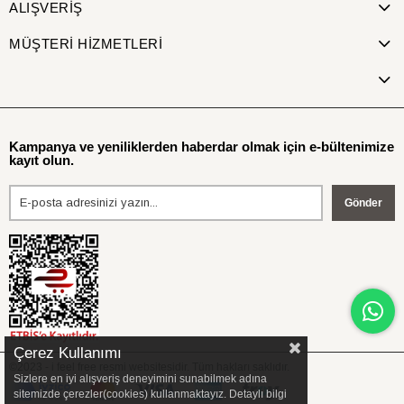
ALIŞVERİŞ
MÜŞTERİ HİZMETLERİ
Kampanya ve yeniliklerden haberdar olmak için e-bültenimize
kayıt olun.
Gönder
Çerez Kullanımı
©2023 - i feel free resmi websitesidir. Tüm hakları saklıdır.
Sizlere en iyi alışveriş deneyimini sunabilmek adına
sitemizde çerezler(cookies) kullanmaktayız. Detaylı bilgi