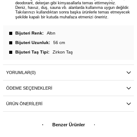
deodorant, deterjan gibi kimyasallarla temas ettirmeyiniz.
Deniz, havuz, duş, sauna vb. alanlarda kullanıma uygun değildir.
Takılarınızı kullandıktan sonra başka ürünlerle temas etmeyecek
şekilde kapalı bir kutuda muhafaza etmenizi öneririz.
Bijuteri Renk
Altın
Bijuteri Uzunluk
56 cm
Bijuteri Taş Tipi
Zirkon Taş
YORUMLAR
(0)
ÖDEME SEÇENEKLERI
ÜRÜN ÖNERILERI
Benzer Ürünler