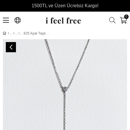
1500TL ve Üzeri Ücretsiz Kargo!
0
925 Ayar Taşlı Sallantılı Nazar Göz Gümüş Kolye - 18 Ayar Rose Altın Kaplama