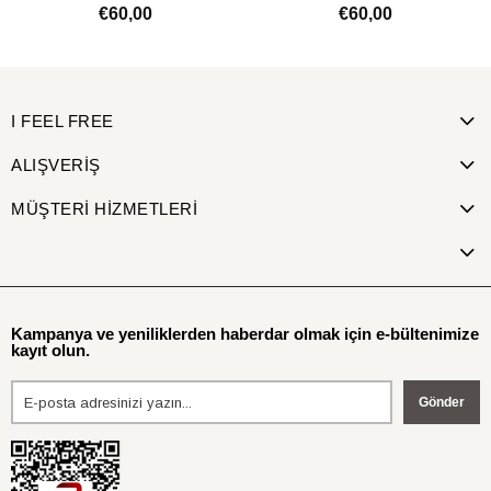
Kaplama
€60,00
€60,00
SEPETE EKLE
SEPETE EKLE
I FEEL FREE
ALIŞVERİŞ
MÜŞTERİ HİZMETLERİ
Kampanya ve yeniliklerden haberdar olmak için e-bültenimize
kayıt olun.
Gönder