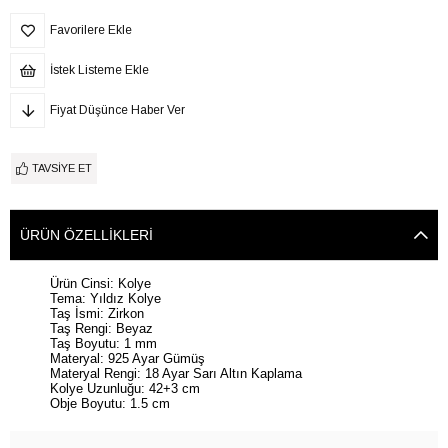
Favorilere Ekle
İstek Listeme Ekle
Fiyat Düşünce Haber Ver
TAVSIYE ET
ÜRÜN ÖZELLIKLERI
Ürün Cinsi: Kolye
Tema: Yıldız Kolye
Taş İsmi: Zirkon
Taş Rengi: Beyaz
Taş Boyutu: 1 mm
Materyal: 925 Ayar Gümüş
Materyal Rengi: 18 Ayar Sarı Altın Kaplama
Kolye Uzunluğu: 42+3 cm
Obje Boyutu: 1.5 cm