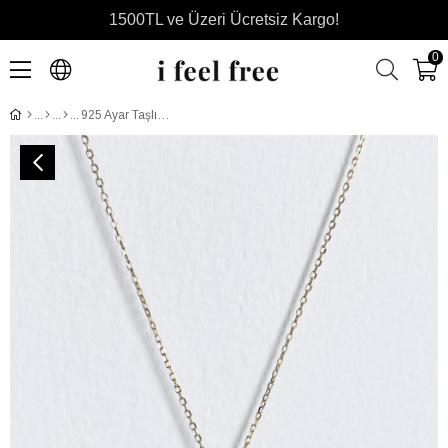
1500TL ve Üzeri Ücretsiz Kargo!
0
925 Ayar Taşlı Kuzey Yıldızı Gümüş Kolye - 18 Ayar Sarı Altın Kaplama