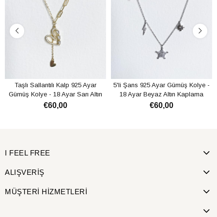
Taşlı Sallantılı Kalp 925 Ayar
5'li Şans 925 Ayar Gümüş Kolye -
Gümüş Kolye - 18 Ayar Sarı Altın
18 Ayar Beyaz Altın Kaplama
Kaplama
€60,00
€60,00
SEPETE EKLE
SEPETE EKLE
I FEEL FREE
ALIŞVERİŞ
MÜŞTERİ HİZMETLERİ