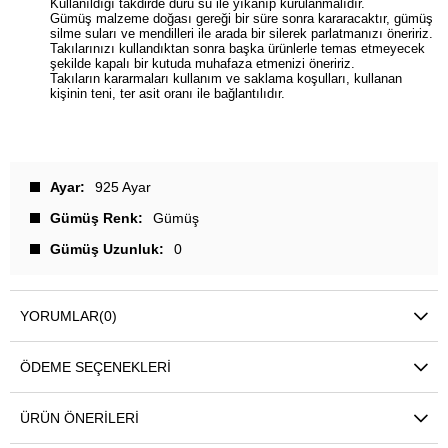
Kullanıldığı takdirde duru su ile yıkanıp kurulanmalıdır.
Gümüş malzeme doğası gereği bir süre sonra kararacaktır, gümüş
silme suları ve mendilleri ile arada bir silerek parlatmanızı öneririz.
Takılarınızı kullandıktan sonra başka ürünlerle temas etmeyecek
şekilde kapalı bir kutuda muhafaza etmenizi öneririz.
Takıların kararmaları kullanım ve saklama koşulları, kullanan
kişinin teni, ter asit oranı ile bağlantılıdır.
Ayar
925 Ayar
Gümüş Renk
Gümüş
Gümüş Uzunluk
0
YORUMLAR
(0)
ÖDEME SEÇENEKLERI
ÜRÜN ÖNERILERI