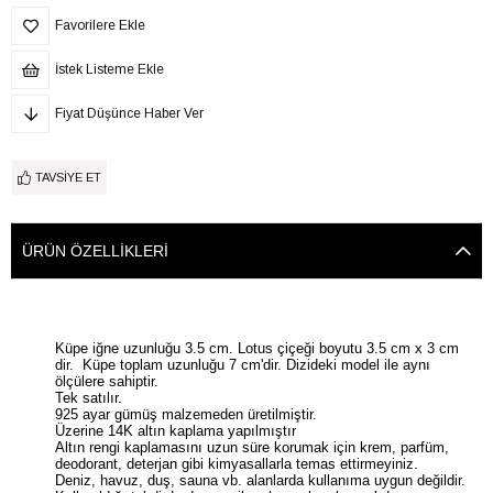
Favorilere Ekle
İstek Listeme Ekle
Fiyat Düşünce Haber Ver
TAVSIYE ET
ÜRÜN ÖZELLIKLERI
Küpe iğne uzunluğu 3.5 cm. Lotus çiçeği boyutu 3.5 cm x 3 cm
dir. Küpe toplam uzunluğu 7 cm'dir. Dizideki model ile aynı
ölçülere sahiptir.
Tek satılır.
925 ayar gümüş malzemeden üretilmiştir.
Üzerine 14K altın kaplama yapılmıştır
Altın rengi kaplamasını uzun süre korumak için krem, parfüm,
deodorant, deterjan gibi kimyasallarla temas ettirmeyiniz.
Deniz, havuz, duş, sauna vb. alanlarda kullanıma uygun değildir.