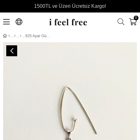
1500TL ve Üzeri Ücretsiz Kargo!
0
925 Ayar Gümüş Ada Lotus Küpe - Orijinal Boy- Silver